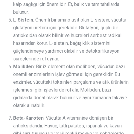
kalp sağlığı için önemlidir. Et, balık ve tam tahıllarda
bulunur.
L-Sistein
: Önemli bir amino asit olan L-sistein, vücutta
glutatyon üretimi için gereklidir. Glutatyon, güçlü bir
antioksidan olarak bilinir ve hücreleri serbest radikal
hasarından korur. L-sistein, bağışıklık sistemini
güçlendirmeye yardımcı olabilir ve detoksifikasyon
süreçlerinde rol oynar.
Molibden
: Bir iz element olan molibden, vücudun bazı
önemli enzimlerinin işlev görmesi için gereklidir. Bu
enzimler, vücuttaki toksinleri parçalama ve atık ürünlerin
işlenmesi gibi işlevlerde rol alır. Molibden, bazı
gıdalarda doğal olarak bulunur ve aynı zamanda takviye
olarak alınabilir.
Beta-Karoten
: Vücutta A vitaminine dönüşen bir
antioksidandır. Havuç, tatlı patates, ıspanak ve kavun
gibi sarı, turuncu ve yeşil renkli meyve ve sebzelerde