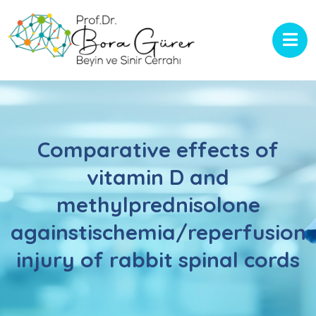
Comparative effects of
vitamin D and
methylprednisolone
againstischemia/reperfusion
injury of rabbit spinal cords