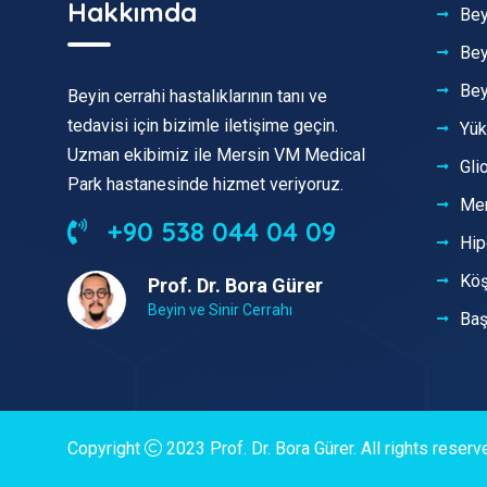
Hakkımda
Bey
Bey
Bey
Beyin cerrahi hastalıklarının tanı ve
tedavisi için bizimle iletişime geçin.
Yük
Uzman ekibimiz ile Mersin VM Medical
Gli
Park hastanesinde hizmet veriyoruz.
Men
+90 538 044 04 09
Hip
Kö
Prof. Dr. Bora Gürer
Beyin ve Sinir Cerrahı
Baş
Copyright
2023
Prof. Dr. Bora Gürer
. All rights reser