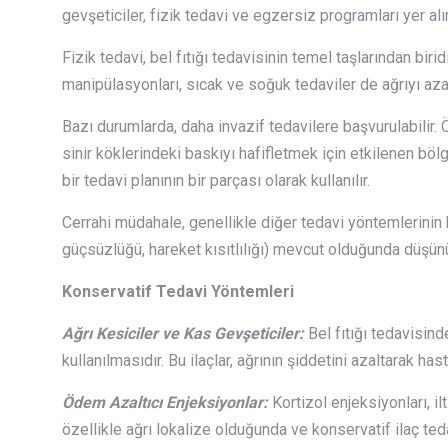
gevşeticiler, fizik tedavi ve egzersiz programları yer al
Fizik tedavi, bel fıtığı tedavisinin temel taşlarından bir
manipülasyonları, sıcak ve soğuk tedaviler de ağrıyı azal
Bazı durumlarda, daha invazif tedavilere başvurulabilir. 
sinir köklerindeki baskıyı hafifletmek için etkilenen bö
bir tedavi planının bir parçası olarak kullanılır.
Cerrahi müdahale, genellikle diğer tedavi yöntemlerinin
güçsüzlüğü, hareket kısıtlılığı) mevcut olduğunda düşünül
Konservatif Tedavi Yöntemleri
Ağrı Kesiciler ve Kas Gevşeticiler:
Bel fıtığı tedavisind
kullanılmasıdır. Bu ilaçlar, ağrının şiddetini azaltarak ha
Ödem Azaltıcı Enjeksiyonlar:
Kortizol enjeksiyonları, i
özellikle ağrı lokalize olduğunda ve konservatif ilaç te