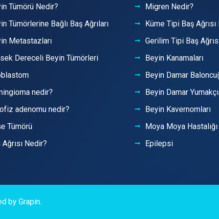
in Tümörü Nedir?
Migren Nedir?
in Tümörlerine Bağlı Baş Ağrıları
Küme Tipi Baş Ağrısı
in Metastazları
Gerilim Tipi Baş Ağrıs
sek Dereceli Beyin Tümörleri
Beyin Kanamaları
oblastom
Beyin Damar Baloncu
ingioma nedir?
Beyin Damar Yumakçı
ofiz adenomu nedir?
Beyin Kavernomları
şe Tümörü
Moya Moya Hastalığı
 Ağrısı Nedir?
Epilepsi
ved by
Grapin
.