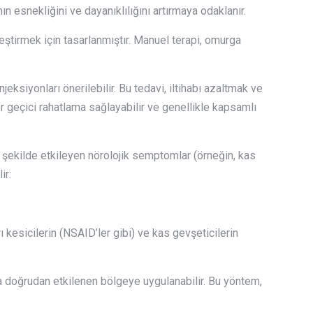
n esnekliğini ve dayanıklılığını artırmaya odaklanır.
ileştirmek için tasarlanmıştır. Manuel terapi, omurga
eksiyonları önerilebilir. Bu tedavi, iltihabı azaltmak ve
er geçici rahatlama sağlayabilir ve genellikle kapsamlı
 şekilde etkileyen nörolojik semptomlar (örneğin, kas
ir:
ı kesicilerin (NSAID’ler gibi) ve kas gevşeticilerin
yla doğrudan etkilenen bölgeye uygulanabilir. Bu yöntem,