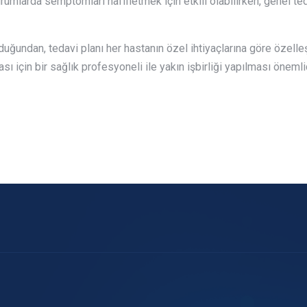
urumlarda semptomları hafifletmek için etkili olabilirken, genel ted
olduğundan, tedavi planı her hastanın özel ihtiyaçlarına göre özell
ması için bir sağlık profesyoneli ile yakın işbirliği yapılması önem