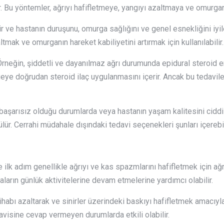
ır. Bu yöntemler, ağrıyı hafifletmeye, yangıyı azaltmaya ve omurganı
idir ve hastanın duruşunu, omurga sağlığını ve genel esnekliğini iy
tmak ve omurganın hareket kabiliyetini artırmak için kullanılabilir.
Örneğin, şiddetli ve dayanılmaz ağrı durumunda epidural steroid enj
lgeye doğrudan steroid ilaç uygulanmasını içerir. Ancak bu tedavil
 başarısız olduğu durumlarda veya hastanın yaşam kalitesini ciddi
ür. Cerrahi müdahale dışındaki tedavi seçenekleri şunları içerebil
e ilk adım genellikle ağrıyı ve kas spazmlarını hafifletmek için ağr
staların günlük aktivitelerine devam etmelerine yardımcı olabilir.
ltihabı azaltarak ve sinirler üzerindeki baskıyı hafifletmek amacı
davisine cevap vermeyen durumlarda etkili olabilir.