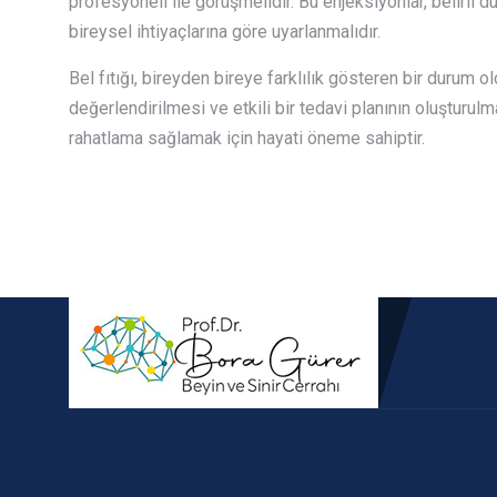
profesyoneli ile görüşmelidir. Bu enjeksiyonlar, belirli d
bireysel ihtiyaçlarına göre uyarlanmalıdır.
Bel fıtığı, bireyden bireye farklılık gösteren bir durum 
değerlendirilmesi ve etkili bir tedavi planının oluşturul
rahatlama sağlamak için hayati öneme sahiptir.