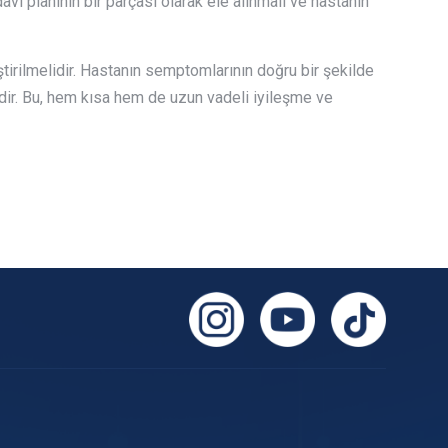
avi planının bir parçası olarak ele alınmalı ve hastanın
eştirilmelidir. Hastanın semptomlarının doğru bir şekilde
lidir. Bu, hem kısa hem de uzun vadeli iyileşme ve