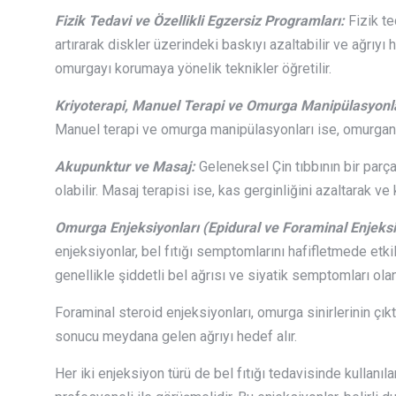
Fizik Tedavi ve Özellikli Egzersiz Programları:
Fizik te
artırarak diskler üzerindeki baskıyı azaltabilir ve ağrıyı
omurgayı korumaya yönelik teknikler öğretilir.
Kriyoterapi, Manuel Terapi ve Omurga Manipülasyonla
Manuel terapi ve omurga manipülasyonları ise, omurganın har
Akupunktur ve Masaj:
Geleneksel Çin tıbbının bir parças
olabilir. Masaj terapisi ise, kas gerginliğini azaltarak ve k
Omurga Enjeksiyonları (Epidural ve Foraminal Enjeksi
enjeksiyonlar, bel fıtığı semptomlarını hafifletmede etkili
genellikle şiddetli bel ağrısı ve siyatik semptomları olan 
Foraminal steroid enjeksiyonları, omurga sinirlerinin çıkt
sonucu meydana gelen ağrıyı hedef alır.
Her iki enjeksiyon türü de bel fıtığı tedavisinde kullanıl