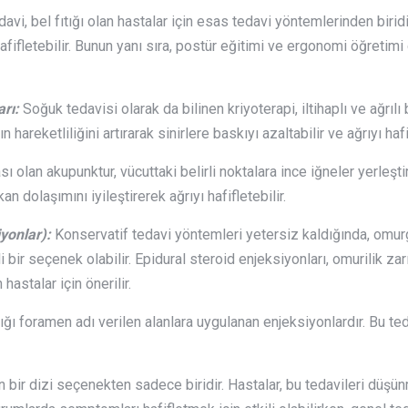
davi, bel fıtığı olan hastalar için esas tedavi yöntemlerinden birid
 hafifletebilir. Bunun yanı sıra, postür eğitimi ve ergonomi öğretim
rı:
Soğuk tedavisi olarak da bilinen kriyoterapi, iltihaplı ve ağrılı 
eketliliğini artırarak sinirlere baskıyı azaltabilir ve ağrıyı hafif
ı olan akupunktur, vücuttaki belirli noktalara ince iğneler yerleşt
an dolaşımını iyileştirerek ağrıyı hafifletebilir.
yonlar):
Konservatif tedavi yöntemleri yetersiz kaldığında, omurg
 bir seçenek olabilir. Epidural steroid enjeksiyonları, omurilik zar
hastalar için önerilir.
ığı foramen adı verilen alanlara uygulanan enjeksiyonlardır. Bu teda
an bir dizi seçenekten sadece biridir. Hastalar, bu tedavileri düşü